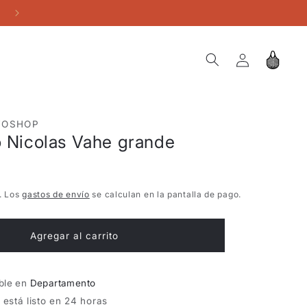
ENVÍO GRATIS pedidos superiores a 150€
Iniciar
Carrito
sesión
TOSHOP
o Nicolas Vahe grande
. Los
gastos de envío
se calculan en la pantalla de pago.
Agregar al carrito
ible en
Departamento
está listo en 24 horas