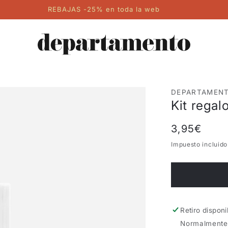
REBAJAS -25% en toda la web
DEPARTAMEN
Kit regal
Precio
3,95€
habitual
Impuesto incluido
Retiro dispon
Normalmente 